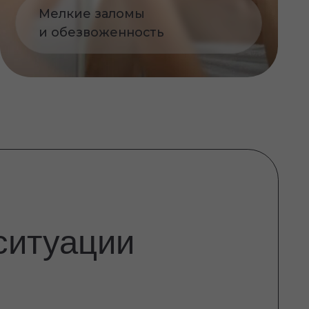
ации
аз жизни, задачи
ом, что происходит с
и почему.
 давления.
езультат.