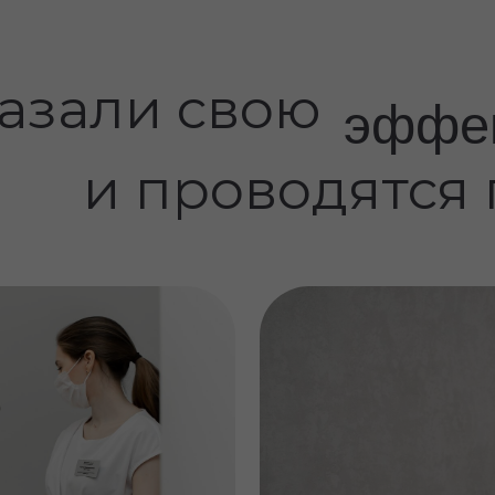
гия
Инъекционная
Используем сертифициров
 и
биоревитализации, биореп
ботулинотерапии и контур
подбирается под ваш тип к