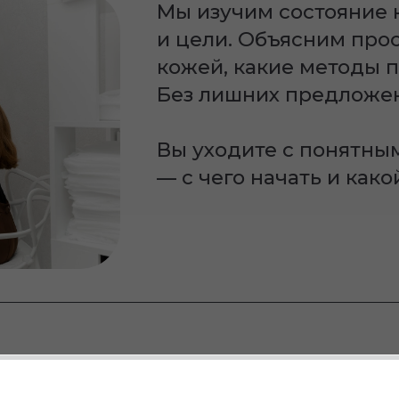
без фильтров
етодов
→
Грамотное сочетание для оптимального эфф