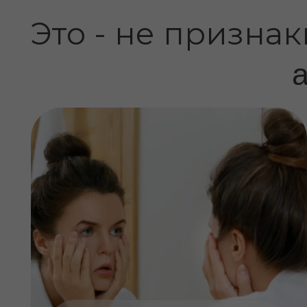
а с
Утренние отёки, уставший,
потухший вид