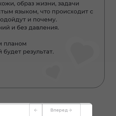
 и ретуши
екта.
Вперед