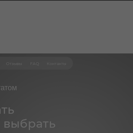
ывы
FAQ
Контакты
м
ыбрать
вам процедуру?