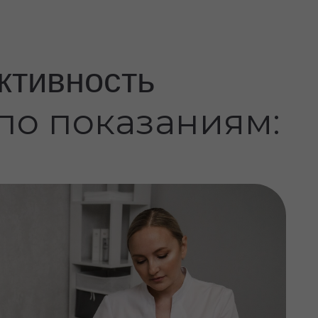
 косметология
анные препараты для
арации, мезотерапии,
ной пластики — всё
ожи и задачи.