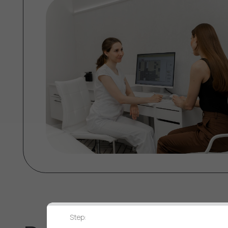
Результаты наших
клиентов,
Каждая работа — это продуманный маршрут:
Диагностика
→
Выбор из широкого арсенала м
Step: