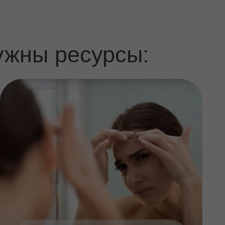
 ресурсы:
ие заломы
езвоженность