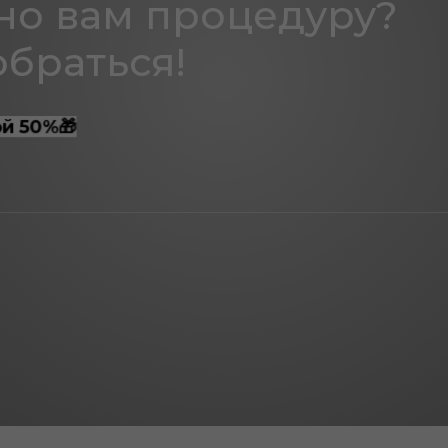
аться!
%🎁
возраста,