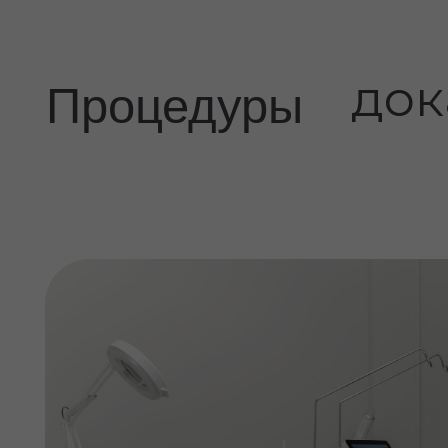
Аппаратная косметоло
Микроигольчатый RF Ellisys Sense —
инновация, которая даёт высокую точность
минимальную травматичность.
Парк лазерных систем DEKA.