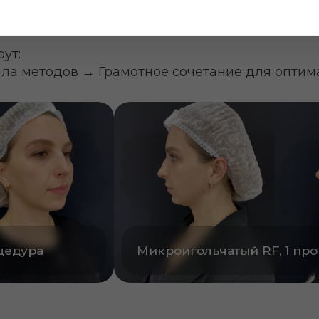
ура
Контурная пластика губ
нсультацию
 для консультации!
+7