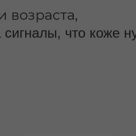
игналы, что коже нужны
Мелк
Серый, тусклый тон
и об