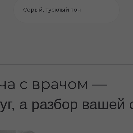
 с врачом —
, а разбор вашей ситу
Мы изучим состояние кожи, обр
и цели. Объясним простым язык
кожей, какие методы подойдут 
Без лишних предложений и без
Вы уходите с понятным планом
— с чего начать и какой будет р