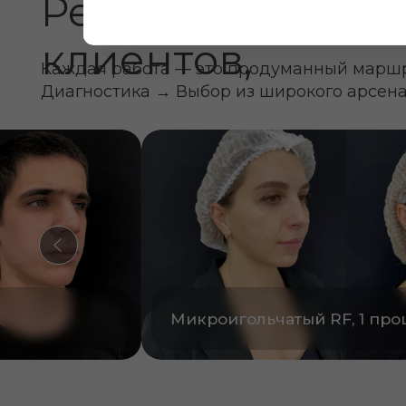
цедура
Микроигольчатый RF, 1 процед
Записаться на ко
со скидкой 50%
Мы перезвоним и подберем удобное время
Ваше имя