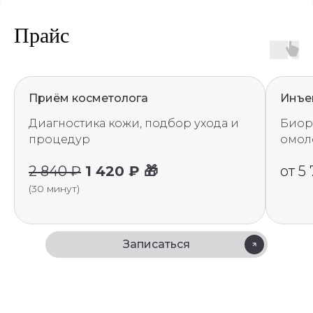
Прайс
Приём косметолога
Инъе
Диагностика кожи, подбор ухода и
Биор
процедур
омол
2 840 ₽
1 420 ₽ 🎁
от 5
(30 минут)
Записаться