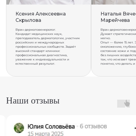
Ксения Алексеевна
Наталья Вяче
Скрылова
Марейчева
Врач-дерматовенеролог.
Врач-дерматовенероло
Кандидат медицинских наук,
Думает стратегически
преподаватель дерматологии, участник
мягко.
российских и международных
Опыт — более 15 лет. 
профессиональных сообществ. Задаёт
омоложению, глубоко
высокий стандарт клиники:
состояние кожи и по
профессиональная диагностика,
без лишних воздейств
уважение к индивидуальности и
так, что исчезает тре
естественный результат.
понятно, что делать и
Наши отзывы